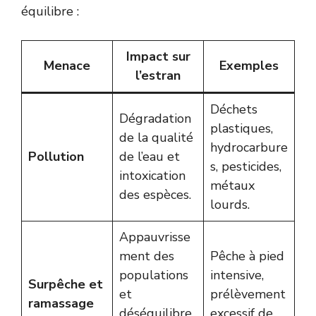
équilibre :
Impact sur
Menace
Exemples
l’estran
Déchets
Dégradation
plastiques,
de la qualité
hydrocarbure
Pollution
de l’eau et
s, pesticides,
intoxication
métaux
des espèces.
lourds.
Appauvrisse
ment des
Pêche à pied
populations
intensive,
Surpêche et
et
prélèvement
ramassage
déséquilibre
excessif de