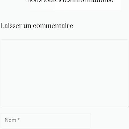
Laisser un commentaire
Commentaire
Nom