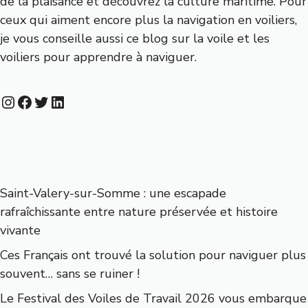
de la plaisance et découvrez la culture maritime. Pour
ceux qui aiment encore plus la navigation en voiliers,
je vous conseille aussi
ce blog sur la voile et les
voiliers
pour apprendre à naviguer.
Instagram
Facebook
Twitter
LinkedIn
Saint-Valery-sur-Somme : une escapade
rafraîchissante entre nature préservée et histoire
vivante
Ces Français ont trouvé la solution pour naviguer plus
souvent… sans se ruiner !
Le Festival des Voiles de Travail 2026 vous embarque