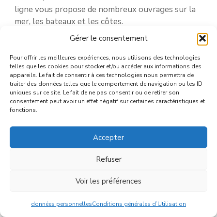
ligne vous propose de nombreux ouvrages sur la
mer, les bateaux et les côtes.
Gérer le consentement
Pour offrir les meilleures expériences, nous utilisons des technologies
LA LIBRAIRIE
telles que les cookies pour stocker et/ou accéder aux informations des
CGV
appareils. Le fait de consentir à ces technologies nous permettra de
traiter des données telles que le comportement de navigation ou les ID
RETOURS ET REMBOURSEMENTS
uniques sur ce site. Le fait de ne pas consentir ou de retirer son
PAIEMENT ET SÉCURITÉ
consentement peut avoir un effet négatif sur certaines caractéristiques et
fonctions.
LIVRAISONS
A PROPOS
MENTIONS LÉGALES
Accepter
CONTACTER MERS&BATEAUX
Refuser
CGU
DONNÉES PERSONNELLES
Voir les préférences
Article ajouté au panier
Paiement
0 Produit -
0,00
€
données personnelles
Conditions générales d’Utilisation