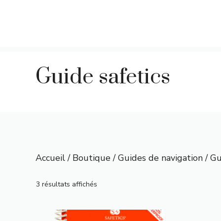
Guide safetics
Accueil
/
Boutique
/
Guides de navigation
/ Gu
Trié
3 résultats affichés
du
plus
récent