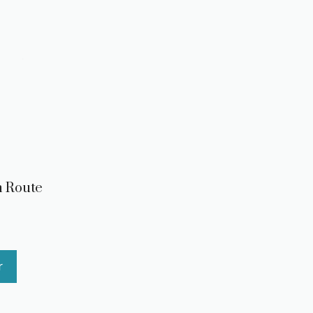
n Route
r