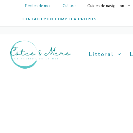
Aller
Récites de mer
Culture
Guides de navigation
au
contenu
CONTACT
MON COMPTE
A PROPOS
Littoral