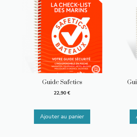
au
plus
ancien
Guide Safetics
Gui
22,90
€
Ajouter au panier