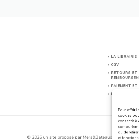
LA LIBRAIRIE
CGV
RETOURS ET
REMBOURSEM
PAIEMENT ET
LIVRAISONS
Pour offrir 
cookies pour
consentir à 
comportement
ou de retire
© 2026 un site proposé par Mers&Bateaux
et fonctions