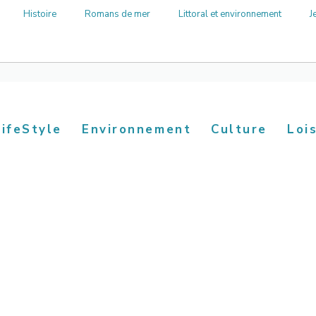
Histoire
Romans de mer
Littoral et environnement
J
LifeStyle
Environnement
Culture
Loi