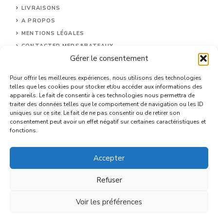
LIVRAISONS
A PROPOS
MENTIONS LÉGALES
CONTACTER MERS&BATEAUX
Gérer le consentement
CGU
DONNÉES PERSONNELLES
Pour offrir les meilleures expériences, nous utilisons des technologies
telles que les cookies pour stocker et/ou accéder aux informations des
appareils. Le fait de consentir à ces technologies nous permettra de
traiter des données telles que le comportement de navigation ou les ID
uniques sur ce site. Le fait de ne pas consentir ou de retirer son
consentement peut avoir un effet négatif sur certaines caractéristiques et
fonctions.
Accepter
© 2026 un site proposé par Mers&Bateaux
Refuser
Voir les préférences
Article ajouté au panier
Paiement