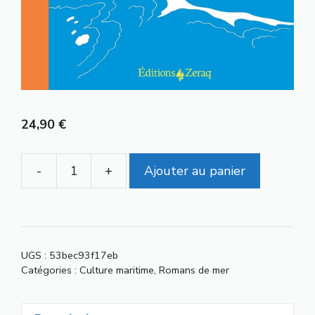
24,90
€
-
+
Ajouter au panier
quantité
de
Musée
des
Vagues
UGS :
53bec93f17eb
Catégories :
Culture maritime
,
Romans de mer