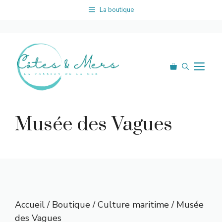
Aller
La boutique
au
contenu
Me
Musée des Vagues
Accueil
/
Boutique
/
Culture maritime
/ Musée
des Vagues